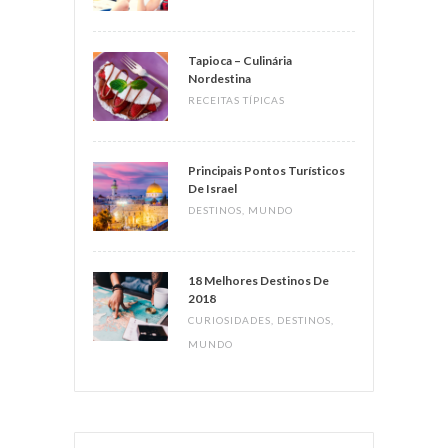
Tapioca – Culinária
Nordestina
RECEITAS TÍPICAS
Principais Pontos Turísticos
De Israel
DESTINOS
,
MUNDO
18 Melhores Destinos De
2018
CURIOSIDADES
,
DESTINOS
,
MUNDO