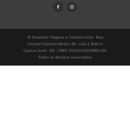
© Greentur Viagens e Turismo Ltda - Rua
Coronel Gaelzer Netto, 40 - sala 1. Bairro
Centro, Ivoti - RS - CNPJ: 10.613.043/0001-04.
Todos os direitos reservados.