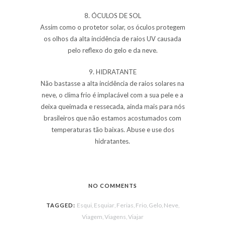
8. ÓCULOS DE SOL
Assim como o protetor solar, os óculos protegem
os olhos da alta incidência de raios UV causada
pelo reflexo do
gelo
e da
neve
.
9. HIDRATANTE
Não bastasse a alta incidência de raios solares na
neve
, o clima
frio
é implacável com a sua pele e a
deixa queimada e ressecada, ainda mais para nós
brasileiros que não estamos acostumados com
temperaturas tão baixas. Abuse e use dos
hidratantes.
NO COMMENTS
Esqui
Esquiar
Ferias
Frio
Gelo
Neve
TAGGED:
,
,
,
,
,
,
Viagem
Viagens
Viajar
,
,