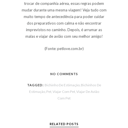
trocar de companhia aérea, essas regras podem
mudar durante uma mesma viagem! Veja tudo com
muito tempo de antecedência para poder cuidar
dos preparativos com calma e não encontrar
imprevistos no caminho. Depois, é arrumar as
malas e viajar de avião com seu melhor amigo!
(Fonte: petlove.com.br)
NO COMMENTS
Bichinho De Estimação
Bichinhos De
TAGGED:
,
Estimação
Pet
Viajar Com Pet
Viajar De Avião
,
,
,
Com Pet
RELATED POSTS