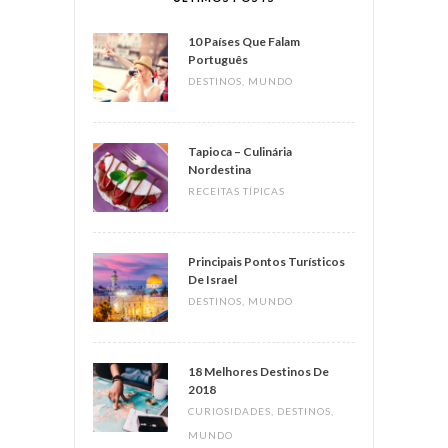
10 Países Que Falam
Português
DESTINOS
,
MUNDO
Tapioca – Culinária
Nordestina
RECEITAS TÍPICAS
Principais Pontos Turísticos
De Israel
DESTINOS
,
MUNDO
18 Melhores Destinos De
2018
CURIOSIDADES
,
DESTINOS
,
MUNDO